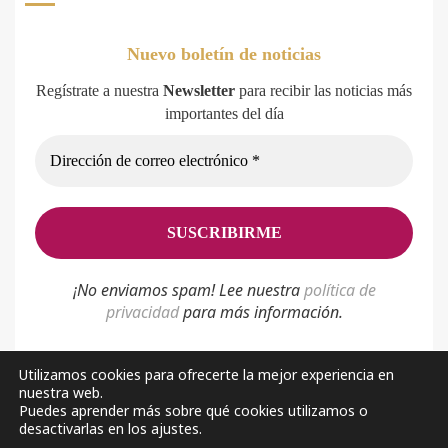
Nuevo boletín de noticias
Regístrate a nuestra
Newsletter
para recibir las noticias más
importantes del día
¡No enviamos spam! Lee nuestra
p
olítica de
privacidad
para más información.
Utilizamos cookies para ofrecerte la mejor experiencia en
nuestra web.
Política de privacidad
Aviso Legal
Sobre nosotros
Puedes aprender más sobre qué cookies utilizamos o
desactivarlas en los ajustes.
Facebook
Youtube