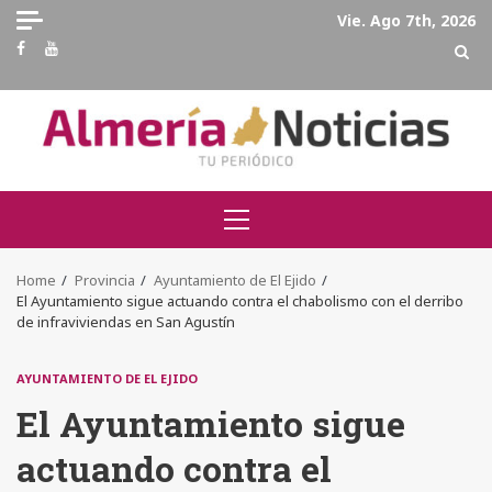
Skip
Vie. Ago 7th, 2026
to
Facebook
Youtube
content
Primary
Menu
Home
Provincia
Ayuntamiento de El Ejido
El Ayuntamiento sigue actuando contra el chabolismo con el derribo
de infraviviendas en San Agustín
AYUNTAMIENTO DE EL EJIDO
El Ayuntamiento sigue
actuando contra el