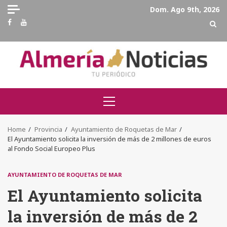
Skip
Dom. Ago 9th, 2026
to
Facebook
Youtube
content
Primary
Menu
Home
Provincia
Ayuntamiento de Roquetas de Mar
El Ayuntamiento solicita la inversión de más de 2 millones de euros
al Fondo Social Europeo Plus
AYUNTAMIENTO DE ROQUETAS DE MAR
El Ayuntamiento solicita
la inversión de más de 2