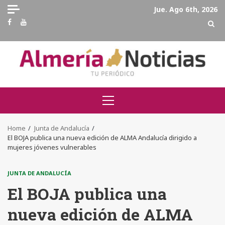
Skip
Jue. Ago 6th, 2026
to
Facebook
Youtube
content
Primary
Menu
Home
Junta de Andalucía
El BOJA publica una nueva edición de ALMA Andalucía dirigido a
mujeres jóvenes vulnerables
JUNTA DE ANDALUCÍA
El BOJA publica una
nueva edición de ALMA