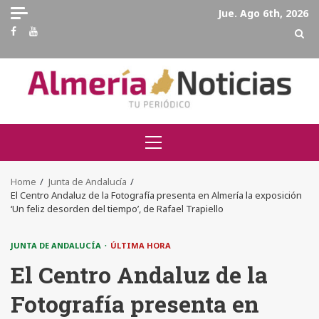
Skip
Jue. Ago 6th, 2026
to
Facebook
Youtube
content
Primary
Menu
Home
Junta de Andalucía
El Centro Andaluz de la Fotografía presenta en Almería la exposición
‘Un feliz desorden del tiempo’, de Rafael Trapiello
JUNTA DE ANDALUCÍA
ÚLTIMA HORA
El Centro Andaluz de la
Fotografía presenta en