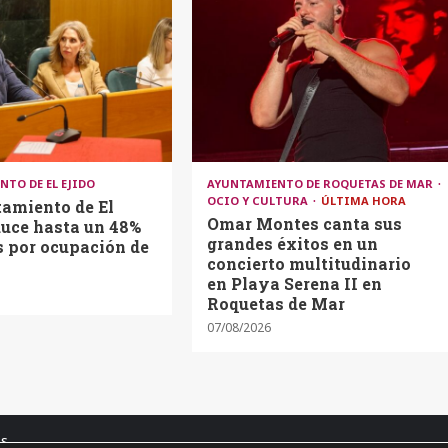
TO DE EL EJIDO
AYUNTAMIENTO DE ROQUETAS DE MAR
OCIO Y CULTURA
ÚLTIMA HORA
tamiento de El
Omar Montes canta sus
duce hasta un 48%
grandes éxitos en un
s por ocupación de
concierto multitudinario
en Playa Serena II en
Roquetas de Mar
07/08/2026
os