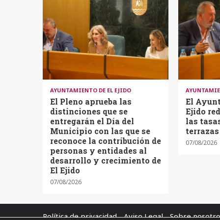
AYUNTAMIENTO DE EL EJIDO
AYUNTAMIEN
El Pleno aprueba las
El Ayun
distinciones que se
Ejido re
entregarán el Día del
las tasa
Municipio con las que se
terrazas
reconoce la contribución de
07/08/2026
personas y entidades al
desarrollo y crecimiento de
El Ejido
07/08/2026
Política de privacidad
Aviso Legal
Sobre nosotr