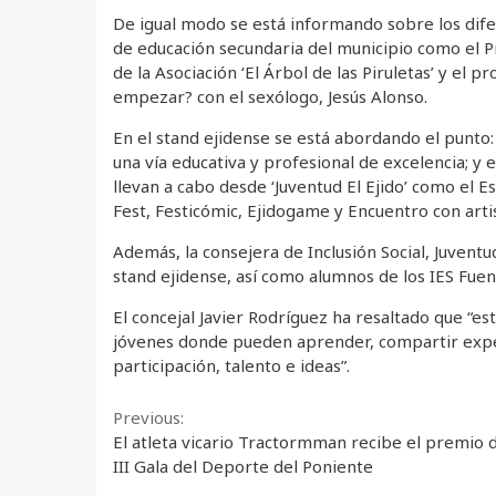
De igual modo se está informando sobre los dif
de educación secundaria del municipio como el 
de la Asociación ‘El Árbol de las Piruletas’ y el
empezar? con el sexólogo, Jesús Alonso.
En el stand ejidense se está abordando el punto
una vía educativa y profesional de excelencia; y
llevan a cabo desde ‘Juventud El Ejido’ como el 
Fest, Festicómic, Ejidogame y Encuentro con artist
Además, la consejera de Inclusión Social, Juventu
stand ejidense, así como alumnos de los IES Fu
El concejal Javier Rodríguez ha resaltado que “e
jóvenes donde pueden aprender, compartir exper
participación, talento e ideas”.
Continue
Previous:
El atleta vicario Tractormman recibe el premio d
Reading
III Gala del Deporte del Poniente