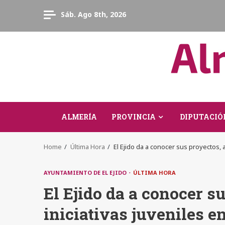
Skip
Sáb. Ago 8th, 2026
to
content
ALMERÍA
PROVINCIA
DIPUTACIÓ
Home
Última Hora
El Ejido da a conocer sus proyectos, a
AYUNTAMIENTO DE EL EJIDO
ÚLTIMA HORA
El Ejido da a conocer s
iniciativas juveniles e