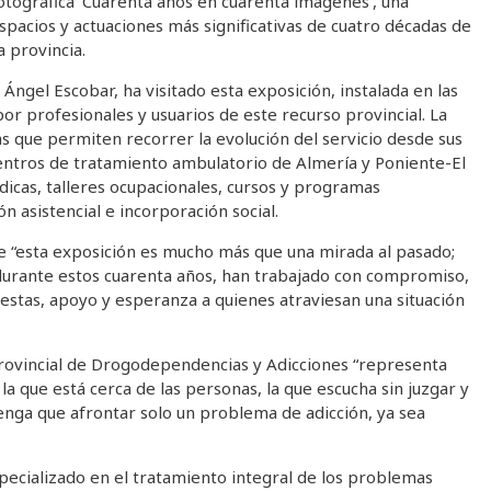
fotográfica ‘Cuarenta años en cuarenta imágenes’, una
acios y actuaciones más significativas de cuatro décadas de
a provincia.
 Ángel Escobar, ha visitado esta exposición, instalada en las
r profesionales y usuarios de este recurso provincial. La
s que permiten recorrer la evolución del servicio desde sus
 centros de tratamiento ambulatorio de Almería y Poniente-El
lúdicas, talleres ocupacionales, cursos y programas
n asistencial e incorporación social.
ue “esta exposición es mucho más que una mirada al pasado;
 durante estos cuarenta años, han trabajado con compromiso,
stas, apoyo y esperanza a quienes atraviesan una situación
Provincial de Drogodependencias y Adicciones “representa
la que está cerca de las personas, la que escucha sin juzgar y
enga que afrontar solo un problema de adicción, ya sea
specializado en el tratamiento integral de los problemas