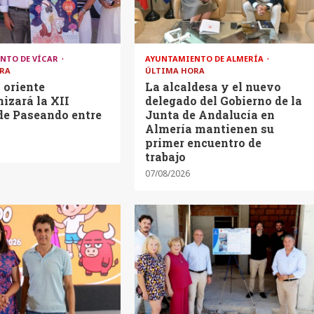
NTO DE VÍCAR
AYUNTAMIENTO DE ALMERÍA
RA
ÚLTIMA HORA
o oriente
La alcaldesa y el nuevo
izará la XII
delegado del Gobierno de la
de Paseando entre
Junta de Andalucía en
Almería mantienen su
primer encuentro de
trabajo
07/08/2026