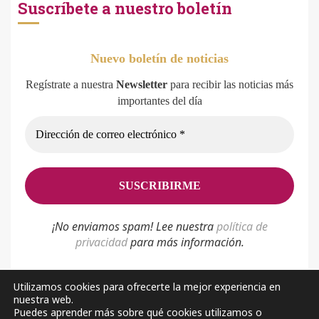
Suscríbete a nuestro boletín
Nuevo boletín de noticias
Regístrate a nuestra
Newsletter
para recibir las noticias más
importantes del día
¡No enviamos spam! Lee nuestra
p
olítica de
privacidad
para más información.
Utilizamos cookies para ofrecerte la mejor experiencia en
nuestra web.
Política de privacidad
Aviso Legal
Sobre nosotros
Puedes aprender más sobre qué cookies utilizamos o