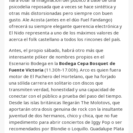
hará volar la imaginación del público a base de una
psicodelia reposada que a veces se hace sintética y
otras más distorsionadas pero siempre con buen
gusto. Ale Acosta (antes en el dúo Fuel Fandango)
ofrecerá su siempre elegante querencia electrónica y
El Nido representa a uno de los máximos valores de
acerca el folk castellano a todos los rincones del país.
Antes, el propio sábado, habrá otro más que
interesante póker de nombres propios en el
Escenario Bodega en la
Bodega Cepa Bosquet de
Fuente Victoria
(11.30h-17.00h). Arco es quien fuera
motor de El Puchero del Hortelano, que ha forjado
una sólida carrera en solitario con discos que
transmiten verdad, honestidad y una capacidad de
conectar con el público a prueba del paso del tiempo.
Desde las islas británicas llegarán The Molotovs, que
aportarán otra dosis genuina de rock con la insultante
juventud de dos hermanos, chico y chica, que no fue
impedimento para abrir conciertos de Iggy Pop o ser
recomendados por Blondie o Loquillo. Guadalupe Plata