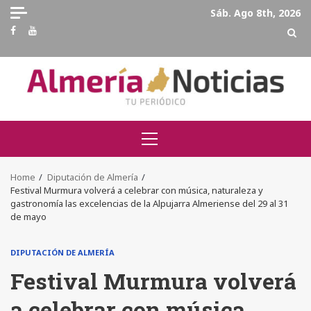
Skip
Sáb. Ago 8th, 2026
to
Facebook
Youtube
content
Primary
Menu
Home
Diputación de Almería
Festival Murmura volverá a celebrar con música, naturaleza y
gastronomía las excelencias de la Alpujarra Almeriense del 29 al 31
de mayo
DIPUTACIÓN DE ALMERÍA
Festival Murmura volverá
a celebrar con música,