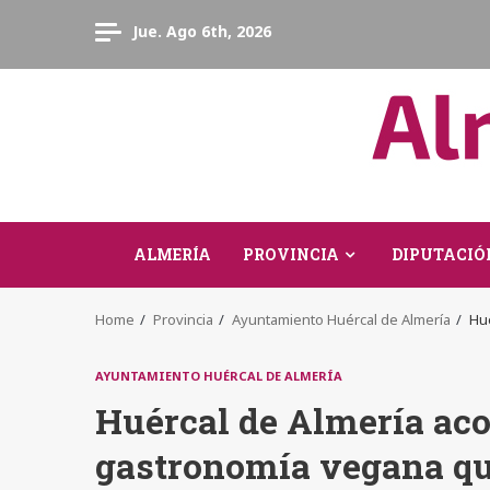
Skip
Jue. Ago 6th, 2026
to
content
ALMERÍA
PROVINCIA
DIPUTACIÓ
Home
Provincia
Ayuntamiento Huércal de Almería
Hué
AYUNTAMIENTO HUÉRCAL DE ALMERÍA
Huércal de Almería aco
gastronomía vegana que