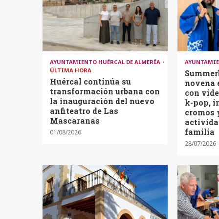
AYUNTAMIENTO HUÉRCAL DE ALMERÍA
AYUNTAMIE
ÚLTIMA HORA
Summerb
Huércal continúa su
novena 
transformación urbana con
con vide
la inauguración del nuevo
k-pop, i
anfiteatro de Las
cromos 
Mascaranas
activida
familia
01/08/2026
28/07/2026