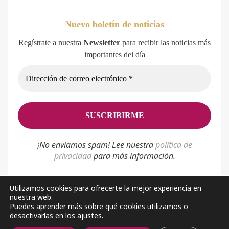
Nuevo boletín de noticias
Regístrate a nuestra
Newsletter
para recibir las noticias más
importantes del día
¡No enviamos spam! Lee nuestra
p
olítica de
privacidad
para más información.
Utilizamos cookies para ofrecerte la mejor experiencia en
nuestra web.
Política de privacidad
Aviso Legal
Sobre nosotros
Puedes aprender más sobre qué cookies utilizamos o
desactivarlas en los ajustes.
Facebook
Youtube