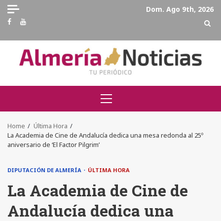
Skip
Dom. Ago 9th, 2026
to
Facebook
Youtube
content
Primary
Menu
Home
Última Hora
La Academia de Cine de Andalucía dedica una mesa redonda al 25º
aniversario de ‘El Factor Pilgrim’
DIPUTACIÓN DE ALMERÍA
ÚLTIMA HORA
La Academia de Cine de
Andalucía dedica una