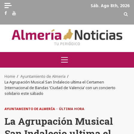
Skip
Sáb. Ago 8th, 2026
to
Facebook
Youtube
content
Primary
Menu
Home
Ayuntamiento de Almería
La Agrupación Musical San Indalecio ultima el Certamen
Internacional de Bandas ‘Ciudad de Valencia’ con un concierto
solidario este sábado
AYUNTAMIENTO DE ALMERÍA
ÚLTIMA HORA
La Agrupación Musical
San Indalecio ultima el