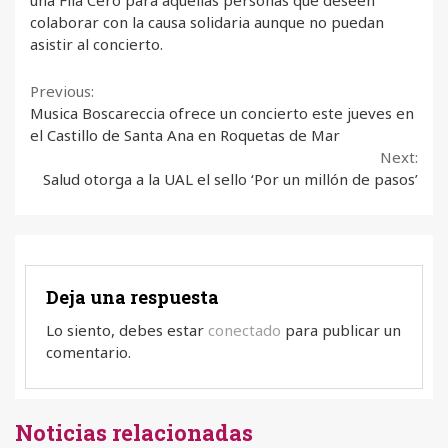
una Fila Cero para aquellas personas que deseen
colaborar con la causa solidaria aunque no puedan
asistir al concierto.
Continue
Previous:
Musica Boscareccia ofrece un concierto este jueves en
Reading
el Castillo de Santa Ana en Roquetas de Mar
Next:
Salud otorga a la UAL el sello ‘Por un millón de pasos’
Deja una respuesta
Lo siento, debes estar
conectado
para publicar un
comentario.
Noticias relacionadas