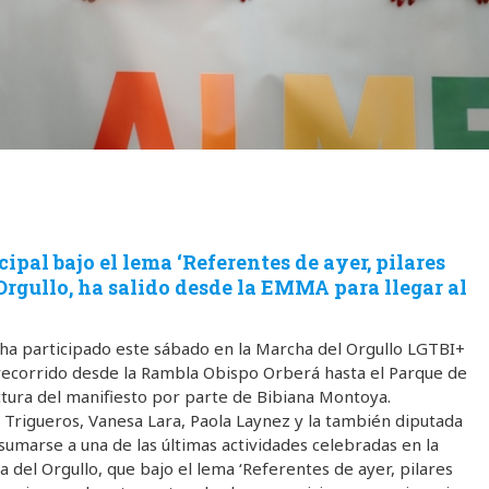
al bajo el lema ‘Referentes de ayer, pilares
rgullo, ha salido desde la EMMA para llegar al
 ha participado este sábado en la Marcha del Orgullo LGTBI+
a recorrido desde la Rambla Obispo Orberá hasta el Parque de
ctura del manifiesto por parte de Bibiana Montoya.
Trigueros, Vanesa Lara, Paola Laynez y la también diputada
 sumarse a una de las últimas actividades celebradas en la
del Orgullo, que bajo el lema ‘Referentes de ayer, pilares