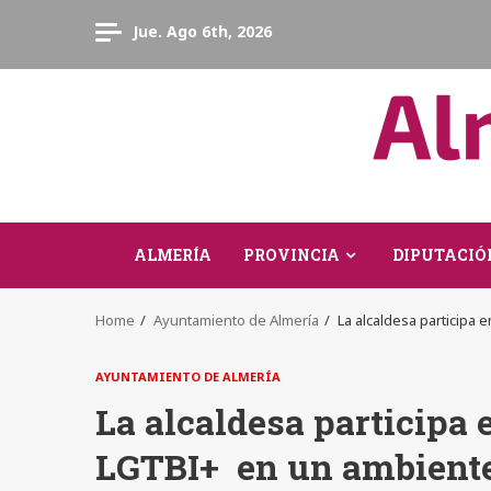
Skip
Jue. Ago 6th, 2026
to
content
ALMERÍA
PROVINCIA
DIPUTACIÓ
Home
Ayuntamiento de Almería
La alcaldesa participa 
AYUNTAMIENTO DE ALMERÍA
La alcaldesa participa 
LGTBI+ en un ambiente 