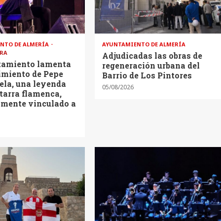
NTO DE ALMERÍA
AYUNTAMIENTO DE ALMERÍA
RA
Adjudicadas las obras de
tamiento lamenta
regeneración urbana del
cimiento de Pepe
Barrio de Los Pintores
ela, una leyenda
05/08/2026
itarra flamenca,
amente vinculado a