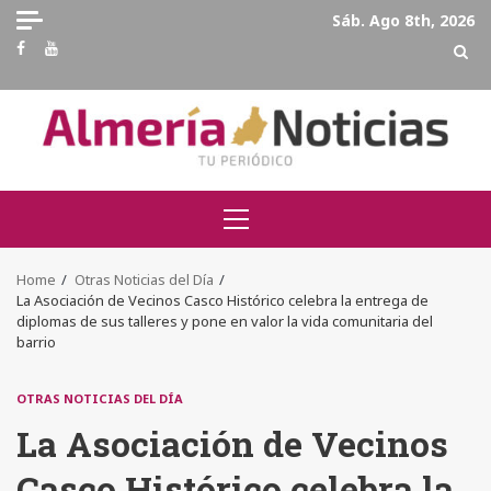
Skip
Sáb. Ago 8th, 2026
to
Facebook
Youtube
content
Primary
Menu
Home
Otras Noticias del Día
La Asociación de Vecinos Casco Histórico celebra la entrega de
diplomas de sus talleres y pone en valor la vida comunitaria del
barrio
OTRAS NOTICIAS DEL DÍA
La Asociación de Vecinos
Casco Histórico celebra la