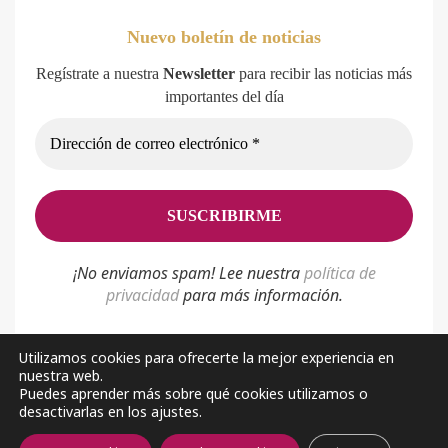
Nuevo boletín de noticias
Regístrate a nuestra
Newsletter
para recibir las noticias más
importantes del día
¡No enviamos spam! Lee nuestra
p
olítica de
privacidad
para más información.
Utilizamos cookies para ofrecerte la mejor experiencia en
nuestra web.
Política de privacidad
Aviso Legal
Sobre nosotros
Puedes aprender más sobre qué cookies utilizamos o
desactivarlas en los ajustes.
Facebook
Youtube