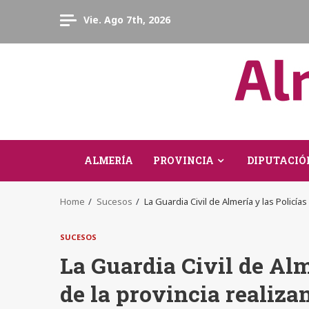
Skip
Vie. Ago 7th, 2026
to
content
ALMERÍA
PROVINCIA
DIPUTACIÓ
Home
Sucesos
La Guardia Civil de Almería y las Policía
SUCESOS
La Guardia Civil de Alm
de la provincia realiza