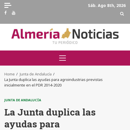
Skip
Sáb. Ago 8th, 2026
to
Facebook
Youtube
content
Primary
Menu
Home
Junta de Andalucía
La Junta duplica las ayudas para agroindustrias previstas
inicialmente en el PDR 2014-2020
JUNTA DE ANDALUCÍA
La Junta duplica las
ayudas para