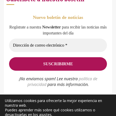
Nuevo boletín de noticias
Regístrate a nuestra
Newsletter
para recibir las noticias más
importantes del día
¡No enviamos spam! Lee nuestra
p
olítica de
privacidad
para más información.
Utilizamos cookies para ofrecerte la mejor experiencia en
nuestra web.
Política de privacidad
Aviso Legal
Sobre nosotros
Puedes aprender más sobre qué cookies utilizamos o
desactivarlas en los ajustes.
Facebook
Youtube