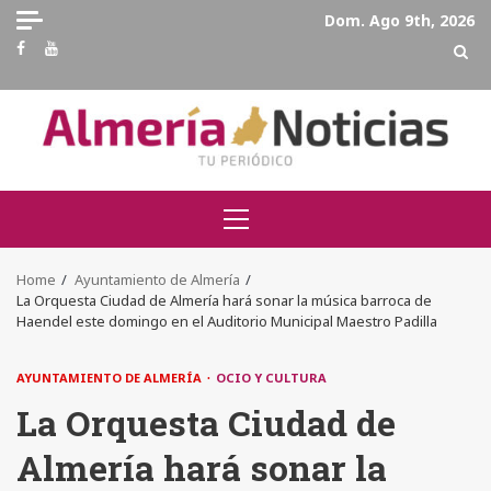
Skip
Dom. Ago 9th, 2026
to
Facebook
Youtube
content
Primary
Menu
Home
Ayuntamiento de Almería
La Orquesta Ciudad de Almería hará sonar la música barroca de
Haendel este domingo en el Auditorio Municipal Maestro Padilla
AYUNTAMIENTO DE ALMERÍA
OCIO Y CULTURA
La Orquesta Ciudad de
Almería hará sonar la