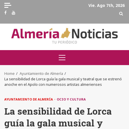
Skip
Vie. Ago 7th, 2026
to
Facebook
Youtube
content
Primary
Menu
Home
Ayuntamiento de Almería
La sensibilidad de Lorca guía la gala musical y teatral que se estrenó
anoche en el Apolo con numerosos artistas almerienses
AYUNTAMIENTO DE ALMERÍA
OCIO Y CULTURA
La sensibilidad de Lorca
guía la gala musical y