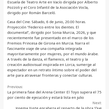
Escuela de Teatro Arte en Vacío dirigida por Alberto
Pozzoli y el Coro Infantil de la Asociación Vocla,
dirigido por Román Barceló.
Casa del Cine. Sábado, 6 de junio, 20.00 horas.
Proyección “Federico entre los dientes. El
documental”, dirigido por Sonia Murcia, 2026, y que
recientemente fue presentado en el marco de los
Premios Princesa de Girona en Murcia. Narra el
fascinante viaje de una compañía integrada
mayoritariamente por mujeres, por el mundo árabe.
A través de la danza, el flamenco, el teatro y la
creación audiovisual inspirada en Lorca, sumerge al
espectador en un retrato íntimo sobre el poder del
arte para atravesar fronteras y conectar culturas.
Continue
Previous:
La primera fase del Arena Center El Toyo supera el 75
Reading
por ciento de ejecución y estará lista en julio
Next:
Josema Yuste encabeza el reparto de la obra ‘Que