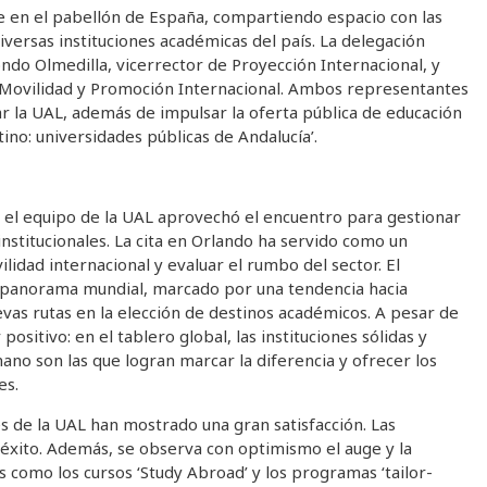
e en el pabellón de España, compartiendo espacio con las
iversas instituciones académicas del país. La delegación
do Olmedilla, vicerrector de Proyección Internacional, y
 Movilidad y Promoción Internacional. Ambos representantes
 la UAL, además de impulsar la oferta pública de educación
ino: universidades públicas de Andalucía’.
ón, el equipo de la UAL aprovechó el encuentro para gestionar
institucionales. La cita en Orlando ha servido como un
lidad internacional y evaluar el rumbo del sector. El
o panorama mundial, marcado por una tendencia hacia
uevas rutas en la elección de destinos académicos. A pesar de
ositivo: en el tablero global, las instituciones sólidas y
o son las que logran marcar la diferencia y ofrecer los
es.
es de la UAL han mostrado una gran satisfacción. Las
 éxito. Además, se observa con optimismo el auge y la
es como los cursos ‘Study Abroad’ y los programas ‘tailor-