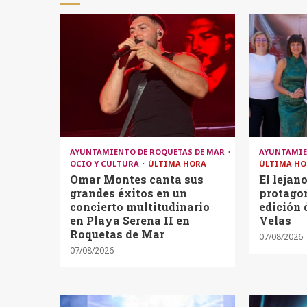
AYUNTAMIENTO DE ROQUETAS DE MAR
AYUNTAMIE
OCIO Y CULTURA
ÚLTIMA HORA
ÚLTIMA HO
Omar Montes canta sus
El lejan
grandes éxitos en un
protagon
concierto multitudinario
edición 
en Playa Serena II en
Velas
Roquetas de Mar
07/08/2026
07/08/2026