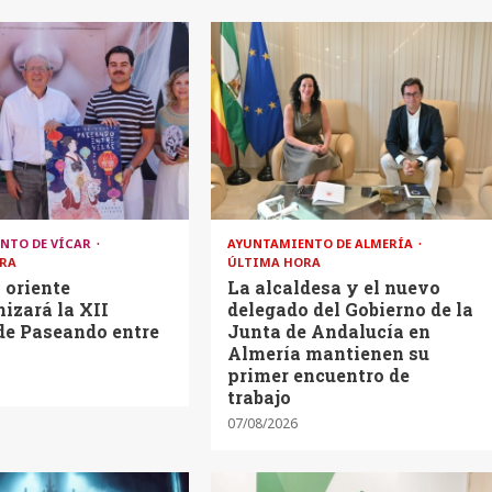
NTO DE VÍCAR
AYUNTAMIENTO DE ALMERÍA
RA
ÚLTIMA HORA
o oriente
La alcaldesa y el nuevo
izará la XII
delegado del Gobierno de la
de Paseando entre
Junta de Andalucía en
Almería mantienen su
primer encuentro de
trabajo
07/08/2026