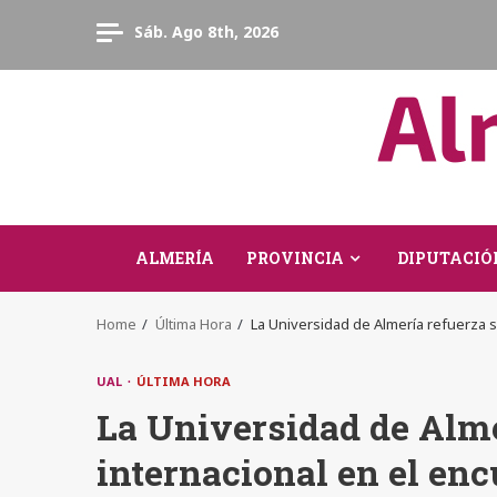
Skip
Sáb. Ago 8th, 2026
to
content
ALMERÍA
PROVINCIA
DIPUTACIÓ
Home
Última Hora
La Universidad de Almería refuerza 
UAL
ÚLTIMA HORA
La Universidad de Alme
internacional en el en