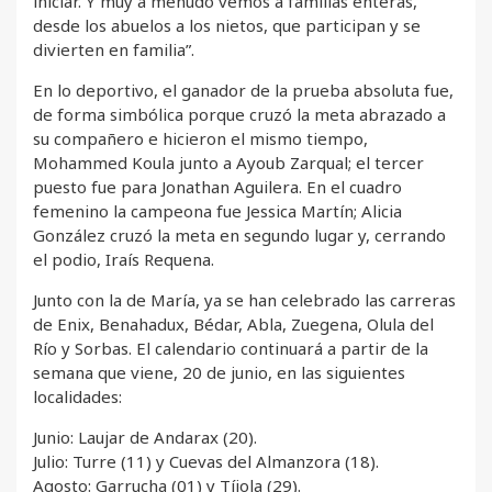
iniciar. Y muy a menudo vemos a familias enteras,
desde los abuelos a los nietos, que participan y se
divierten en familia”.
En lo deportivo, el ganador de la prueba absoluta fue,
de forma simbólica porque cruzó la meta abrazado a
su compañero e hicieron el mismo tiempo,
Mohammed Koula junto a Ayoub Zarqual; el tercer
puesto fue para Jonathan Aguilera. En el cuadro
femenino la campeona fue Jessica Martín; Alicia
González cruzó la meta en segundo lugar y, cerrando
el podio, Iraís Requena.
Junto con la de María, ya se han celebrado las carreras
de Enix, Benahadux, Bédar, Abla, Zuegena, Olula del
Río y Sorbas. El calendario continuará a partir de la
semana que viene, 20 de junio, en las siguientes
localidades:
Junio: Laujar de Andarax (20).
Julio: Turre (11) y Cuevas del Almanzora (18).
Agosto: Garrucha (01) y Tíjola (29).