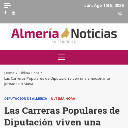
Skip
Lun. Ago 10th, 2026
to
Facebook
Youtube
content
Primary
Menu
Home
Última Hora
Las Carreras Populares de Diputación viven una emocionante
jornada en María
DIPUTACIÓN DE ALMERÍA
ÚLTIMA HORA
Las Carreras Populares de
Diputación viven una