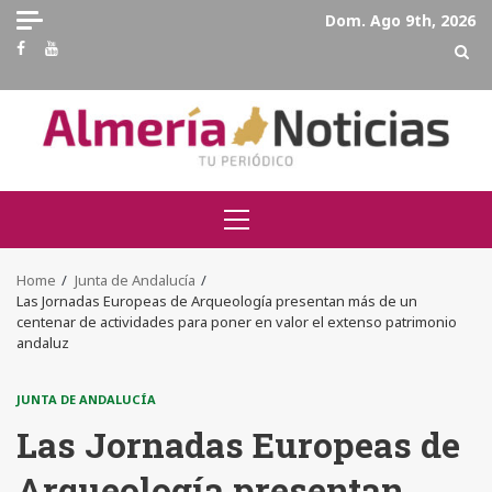
Skip
Dom. Ago 9th, 2026
to
Facebook
Youtube
content
Primary
Menu
Home
Junta de Andalucía
Las Jornadas Europeas de Arqueología presentan más de un
centenar de actividades para poner en valor el extenso patrimonio
andaluz
JUNTA DE ANDALUCÍA
Las Jornadas Europeas de
Arqueología presentan