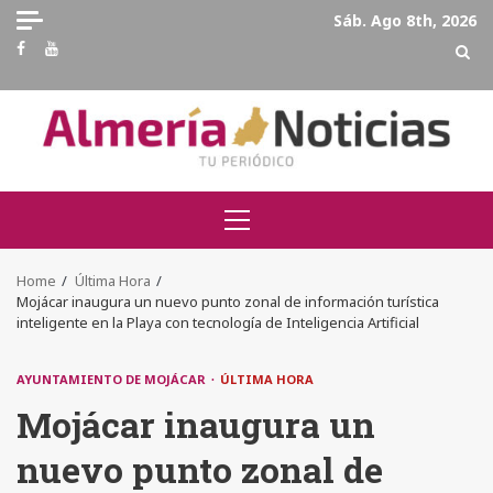
Skip
Sáb. Ago 8th, 2026
to
Facebook
Youtube
content
Primary
Menu
Home
Última Hora
Mojácar inaugura un nuevo punto zonal de información turística
inteligente en la Playa con tecnología de Inteligencia Artificial
AYUNTAMIENTO DE MOJÁCAR
ÚLTIMA HORA
Mojácar inaugura un
nuevo punto zonal de