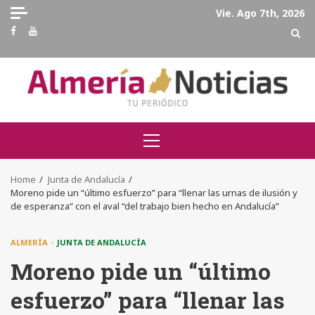
Skip
Vie. Ago 7th, 2026
to
Facebook
Youtube
content
Primary
Menu
Home
Junta de Andalucía
Moreno pide un “último esfuerzo” para “llenar las urnas de ilusión y
de esperanza” con el aval “del trabajo bien hecho en Andalucía”
ALMERÍA
JUNTA DE ANDALUCÍA
Moreno pide un “último
esfuerzo” para “llenar las