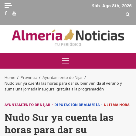
Skip
Sáb. Ago 8th, 2026
to
Facebook
Youtube
content
Primary
Menu
Home
Provincia
Ayuntamiento de Níjar
Nudo Sur ya cuenta las horas para dar su bienvenida al verano y
suma una jornada inaugural gratuita a la programación
AYUNTAMIENTO DE NÍJAR
DIPUTACIÓN DE ALMERÍA
ÚLTIMA HORA
Nudo Sur ya cuenta las
horas para dar su