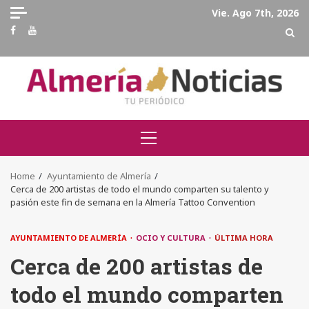
Skip
Vie. Ago 7th, 2026
to
Facebook
Youtube
content
Primary
Menu
Home
Ayuntamiento de Almería
Cerca de 200 artistas de todo el mundo comparten su talento y
pasión este fin de semana en la Almería Tattoo Convention
AYUNTAMIENTO DE ALMERÍA
OCIO Y CULTURA
ÚLTIMA HORA
Cerca de 200 artistas de
todo el mundo comparten