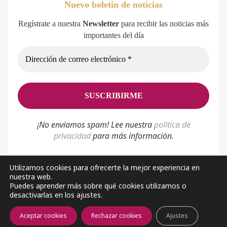
Nuevo boletín de noticias
Regístrate a nuestra
Newsletter
para recibir las noticias más
importantes del día
¡No enviamos spam! Lee nuestra
p
olítica de
privacidad
para más información.
Utilizamos cookies para ofrecerte la mejor experiencia en
nuestra web.
Política de privacidad
Aviso Legal
Sobre nosotros
Puedes aprender más sobre qué cookies utilizamos o
desactivarlas en los ajustes.
Facebook
Youtube
Aceptar cookies
Rechazar cookies
Ajustes
2026 © Almería Noticias. Todos los derechos reservados.