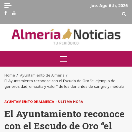
Skip
Jue. Ago 6th, 2026
to
Facebook
Youtube
content
Primary
Menu
Home
Ayuntamiento de Almería
El Ayuntamiento reconoce con el Escudo de Oro “el ejemplo de
generosidad, empatía y valor” de los donantes de sangre y médula
AYUNTAMIENTO DE ALMERÍA
ÚLTIMA HORA
El Ayuntamiento reconoce
con el Escudo de Oro “el