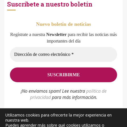
Suscríbete a nuestro boletín
Nuevo boletín de noticias
Regístrate a nuestra
Newsletter
para recibir las noticias más
importantes del día
¡No enviamos spam! Lee nuestra
p
olítica de
privacidad
para más información.
Utilizamos cookies para ofrecerte la mejor experiencia en
nuestra web.
Política de privacidad
Aviso Legal
Sobre nosotros
Puedes aprender más sobre qué cookies utilizamos o