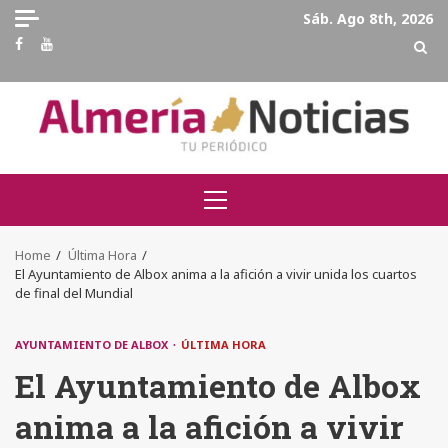
Skip
Sáb. Ago 8th, 2026
to
Facebook
Youtube
content
Primary
Menu
Home
Última Hora
El Ayuntamiento de Albox anima a la afición a vivir unida los cuartos
de final del Mundial
AYUNTAMIENTO DE ALBOX
ÚLTIMA HORA
El Ayuntamiento de Albox
anima a la afición a vivir