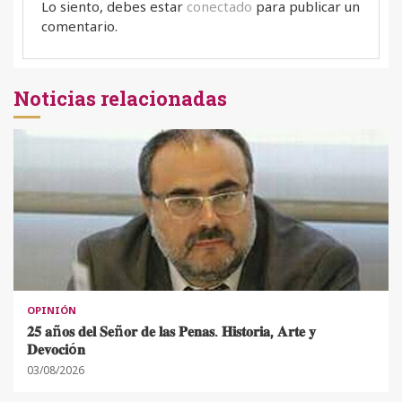
Lo siento, debes estar
conectado
para publicar un
comentario.
Noticias relacionadas
OPINIÓN
𝟐𝟓 𝐚ñ𝐨𝐬 𝐝𝐞𝐥 𝐒𝐞ñ𝐨𝐫 𝐝𝐞 𝐥𝐚𝐬 𝐏𝐞𝐧𝐚𝐬. 𝐇𝐢𝐬𝐭𝐨𝐫𝐢𝐚, 𝐀𝐫𝐭𝐞 𝐲
𝐃𝐞𝐯𝐨𝐜𝐢ó𝐧
03/08/2026