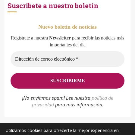
Suscríbete a nuestro boletín
Nuevo boletín de noticias
Regístrate a nuestra
Newsletter
para recibir las noticias más
importantes del día
¡No enviamos spam! Lee nuestra
p
olítica de
privacidad
para más información.
Utilizamos cookies para ofrecerte la mejor experiencia en
Política de privacidad
Aviso Legal
Sobre nosotros