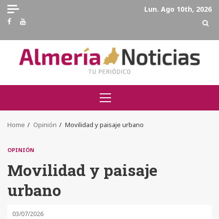
Skip
Lun. Ago 10th, 2026
to
Facebook
Youtube
content
Primary
Menu
Home
Opinión
Movilidad y paisaje urbano
OPINIÓN
Movilidad y paisaje
urbano
03/07/2026