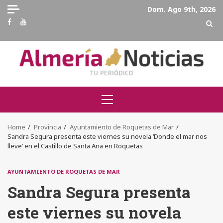
Skip
Dom. Ago 9th, 2026
to
Facebook
Youtube
content
Primary
Menu
Home
Provincia
Ayuntamiento de Roquetas de Mar
Sandra Segura presenta este viernes su novela ‘Donde el mar nos
lleve’ en el Castillo de Santa Ana en Roquetas
AYUNTAMIENTO DE ROQUETAS DE MAR
Sandra Segura presenta
este viernes su novela