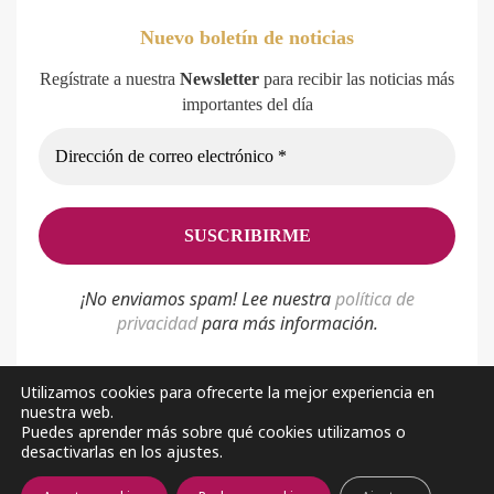
Nuevo boletín de noticias
Regístrate a nuestra
Newsletter
para recibir las noticias más
importantes del día
¡No enviamos spam! Lee nuestra
p
olítica de
privacidad
para más información.
Utilizamos cookies para ofrecerte la mejor experiencia en
nuestra web.
Política de privacidad
Aviso Legal
Sobre nosotros
Puedes aprender más sobre qué cookies utilizamos o
desactivarlas en los ajustes.
Facebook
Youtube